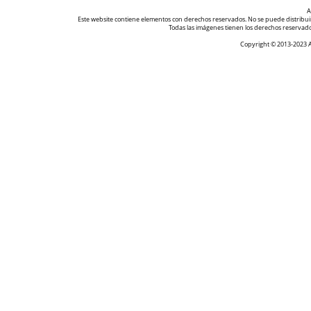
A
Este website contiene elementos con derechos reservados. No se puede distribuir, 
Todas las imágenes tienen los derechos reserva
Copyright © 2013-2023 As