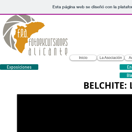
Esta página web se diseñó con la plataf
Inicio
La Asociación
A
Exposiciones
En
Bl
BELCHITE: 