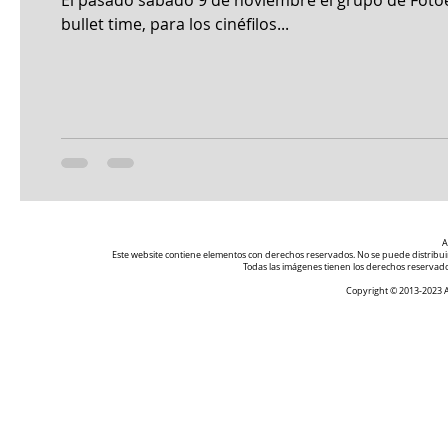
El pasado sábado 9 de noviembre el grupo de Foto
bullet time, para los cinéfilos...
A
Este website contiene elementos con derechos reservados. No se puede distribuir, 
Todas las imágenes tienen los derechos reserva
Copyright © 2013-2023 As