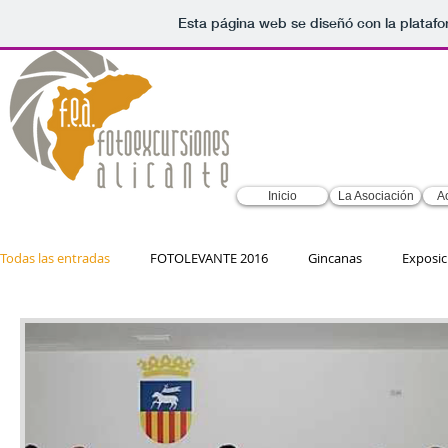
Esta página web se diseñó con la plataf
Inicio
La Asociación
A
Todas las entradas
FOTOLEVANTE 2016
Gincanas
Exposic
Vía Láctea
Nocturna
Experiencias
Participación